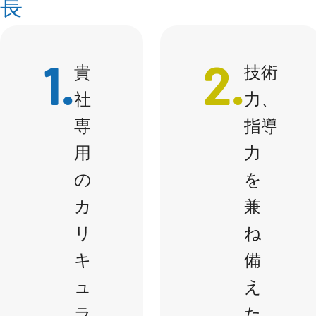
長
1.
2.
貴
技術
社
力、
専
指導
用
力
の
を
カ
兼
リ
ね
キ
備
ュ
え
ラ
た