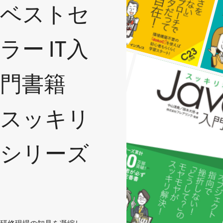
ベストセ
ラー IT入
門書籍
スッキリ
シリーズ
研修現場の知見を凝縮し、