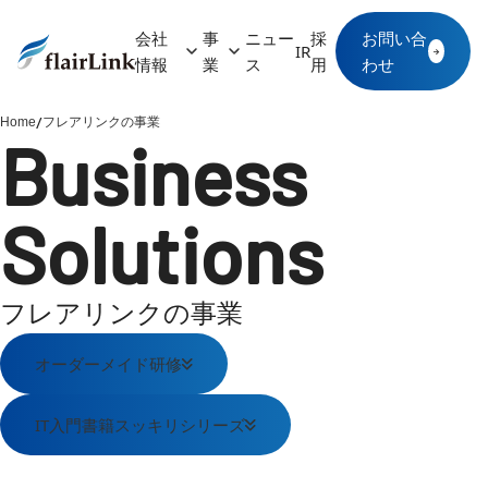
会社
事
ニュー
採
お問い合
IR
→
情報
業
ス
用
わせ
/
Home
フレアリンクの事業
Business
Solutions
フレアリンクの事業
オーダーメイド研修
IT入門書籍スッキリシリーズ