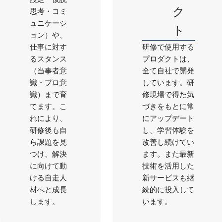
ク
思考・コミ
ュニケーシ
ト
ョン）や、
仕事に対す
研修で使用する
るスタンス
プロダクトは、
（当事者意
全て自社で開発
識・プロ意
しています。研
識）まで育
修現場で得た気
てます。こ
づきをもとに常
れにより、
にアップデート
研修後も自
し、学習体験を
ら課題を見
改善し続けてい
つけ、解決
ます。また最新
に向けて動
技術を活用した
ける自走人
新サービスも継
材へと成長
続的に投入して
します。
います。