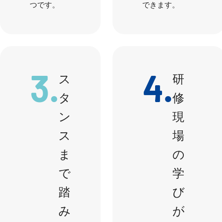
つです。
できます。
3.
4.
ス
研
タ
修
ン
現
ス
場
ま
の
で
学
踏
び
み
が