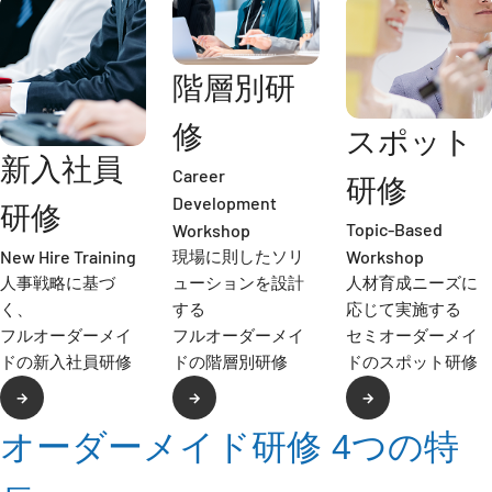
階層別研
修
スポット
新入社員
Career
研修
Development
研修
Topic-Based
Workshop
New Hire Training
Workshop
現場に則したソリ
人事戦略に基づ
ューションを設計
人材育成ニーズに
く、
する
応じて実施する
フルオーダーメイ
フルオーダーメイ
セミオーダーメイ
ドの新入社員研修
ドの階層別研修
ドのスポット研修
→
→
→
オーダーメイド研修 4つの特