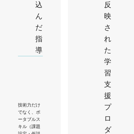
込
反
ん
映
だ
さ
指
れ
導
た
学
習
支
援
技術力だけ
プ
でなく、ポ
ロ
ータブルス
キル（課題
ダ
設定・仮説