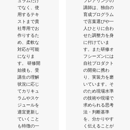
ュラムだけ
フレアリンクの
でなく、使
講師は、独自の
用するテキ
育成プログラム
ストまで貴
で言葉選びや一
社専用でお
人ひとりに合わ
作りするた
せた調整力を身
め、柔軟な
に付けていま
対応が可能
す。また研修オ
になりま
フシーズンには
す。 研修開
自社プロダクト
始後も、受
の開発に携わ
講生の理解
り、実装力を磨
状況に応じ
いています。そ
てカリキュ
のため現場水準
ラムやスケ
の技術や現場で
ジュールを
求められる思考
適宜更新し
法・判断基準
ていくこと
を、分かりやす
も特徴の一
く伝えることが