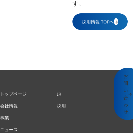
す。
採用情報 TOPへ
→
お
問
い
トップページ
IR
→
合
わ
会社情報
採用
せ
事業
ニュース