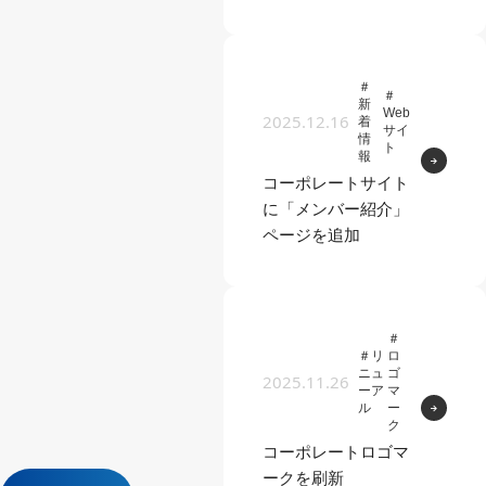
＃
＃
新
Web
2025.12.16
着
サイ
情
ト
報
→
コーポレートサイト
に「メンバー紹介」
ページを追加
＃
＃リ
ロ
ニュ
ゴ
2025.11.26
ーア
マ
ル
ー
→
ク
コーポレートロゴマ
ークを刷新