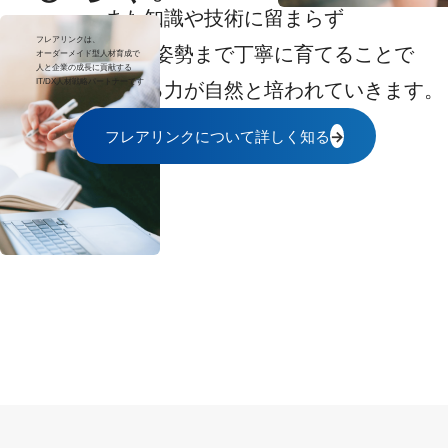
また知識や技術に留まらず
フレアリンクは、
プロとしての姿勢まで丁寧に育てることで
オーダーメイド型人材育成で
人と企業の成長に貢献する
IT/DX人材戦略パートナーです
自ら考え行動する力が自然と培われていきます。
フレアリンクについて詳しく知る
→