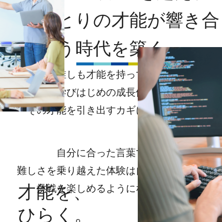
一人ひとりの才能が
響き合
う時代を築く
人は誰しも才能を持っています。
学びはじめの成長体験が
その才能を引き出すカギになります。
自分に合った言葉で学び
難しさを乗り越えた体験は自信につながり
才能を、
挑戦を楽しめるようになります。
ひらく。