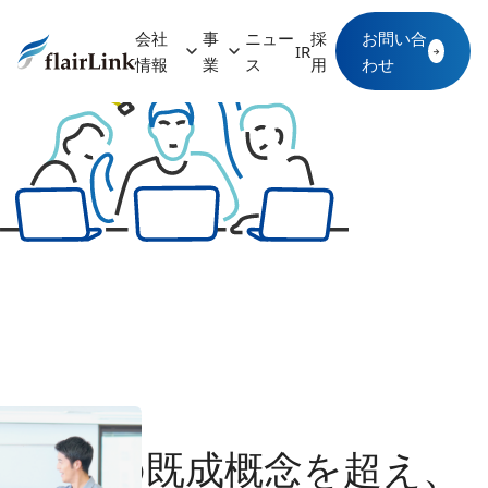
株式会社フレアリンク
会社
事
ニュー
採
お問い合
IR
→
情報
業
ス
用
わせ
業界の既成概念を超え、