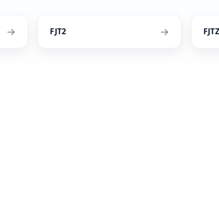
→
→
FJT2
FJT